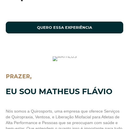
QUERO ESSA EXPERIÊNCIA
PRAZER,
XXXXXXXXXXXXXXXXXXXXXXXXXXXXX
EU SOU MATHEUS FLÁVIO
Nós somos a Quirosports, uma empresa que oferece Serviços
de Quiropraxia, Ventosa, e Liberação Miofacial para Atletas de
Alta Performance e Pessoas que se preocupam com saúde e
bem-estar. Que entendem o quanto isso é importante para tudo