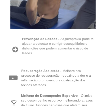
Prevenção de Lesões -
A Quiropraxia pode te
ajudar a detectar e corrigir desequilíbrios e
disfunções que podem aumentar o risco de
lesões
Recuperação Acelerada -
Melhore seu
processo de recuperação, reduzindo a dor e a
inflamação promovendo a cicatrização dos
tecidos afetados
Melhora de Desempenho Esportivo
- Otimize
seu desempenho esportivo melhorando através
da Quiro, funções nervosas que afetam seu